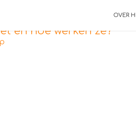
OVER H
et en hoe werken ze?
pp