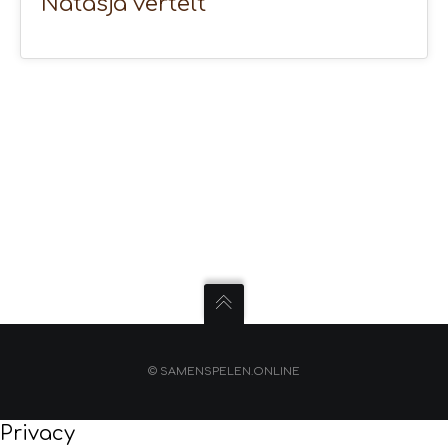
Natasja vertelt
© SAMENSPELEN.ONLINE
Privacy