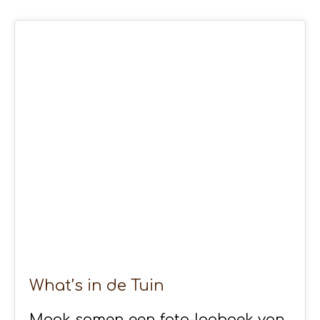
23
APR 2020
What’s in de Tuin
Maak samen een foto-logboek van