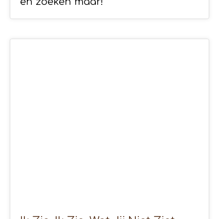
en zoeken maar!
10
APR 2020